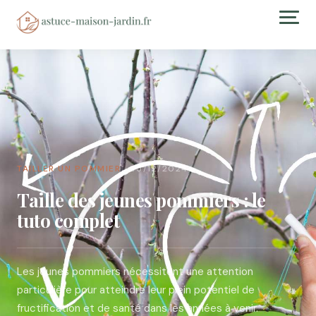
TAILLER UN POMMIER
05/12/2024
→
Taille des jeunes pommiers : le
tuto complet
Les jeunes pommiers nécessitent une attention
particulière pour atteindre leur plein potentiel de
fructification et de santé dans les années à venir.