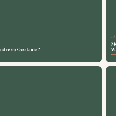
JU
Mo
ndre en Occitanie ?
WD