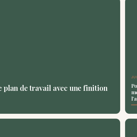
JU
Po
plan de travail avec une finition
me
l’