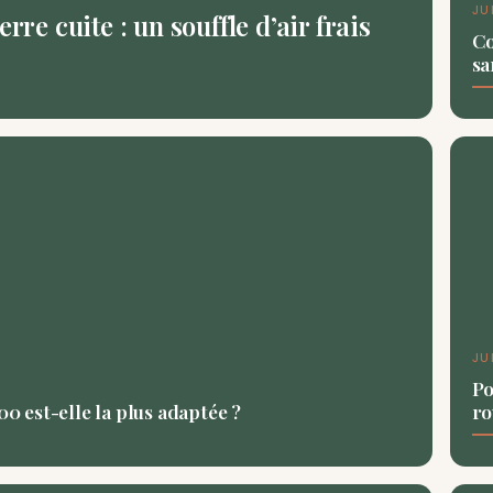
JU
rre cuite : un souffle d’air frais
Co
sa
JU
Po
00 est-elle la plus adaptée ?
ro