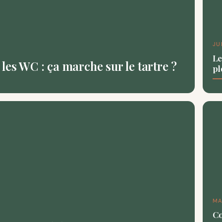
JU
Le
les WC : ça marche sur le tartre ?
pl
MA
Co