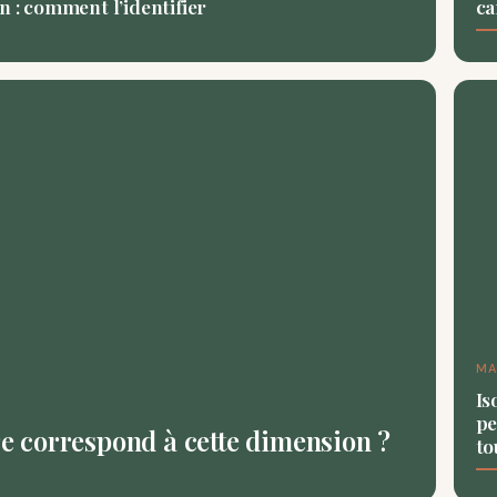
n : comment l’identifier
ca
MA
Is
pe
tre correspond à cette dimension ?
to