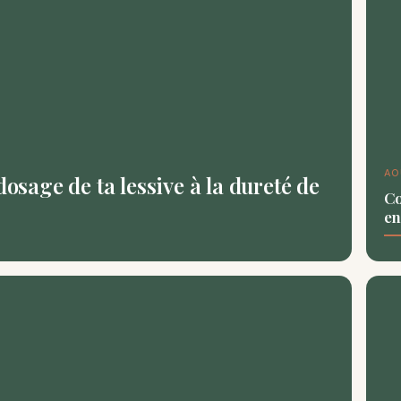
AO
dosage de ta lessive à la dureté de
Co
en