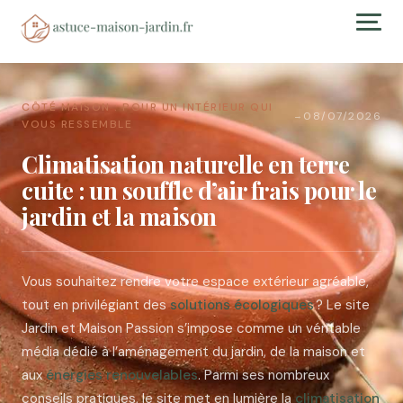
CÔTÉ MAISON : POUR UN INTÉRIEUR QUI
08/07/2026
→
VOUS RESSEMBLE
Climatisation naturelle en terre
cuite : un souffle d’air frais pour le
jardin et la maison
Vous souhaitez rendre votre espace extérieur agréable,
tout en privilégiant des
solutions écologiques
? Le site
Jardin et Maison Passion s’impose comme un véritable
média dédié à l’aménagement du jardin, de la maison et
aux
énergies renouvelables
. Parmi ses nombreux
conseils pratiques, le site met en lumière la
climatisation