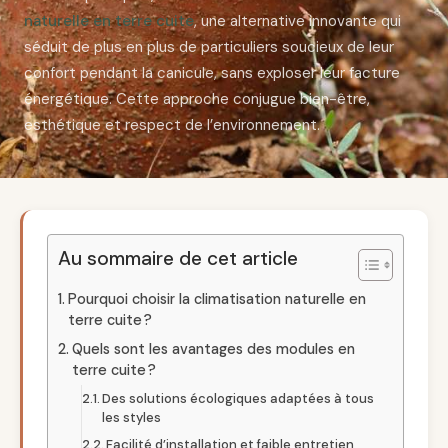
naturelle en terre cuite
, une alternative innovante qui
séduit de plus en plus de particuliers soucieux de leur
confort pendant la canicule, sans exploser leur facture
énergétique. Cette approche conjugue bien-être,
esthétique et respect de l’environnement.
Au sommaire de cet article
Pourquoi choisir la climatisation naturelle en
terre cuite ?
Quels sont les avantages des modules en
terre cuite ?
Des solutions écologiques adaptées à tous
les styles
Facilité d’installation et faible entretien