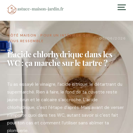
CÔTÉ MAISON : POUR UN INTÉRIEUR QUI
05/06/2026
→
VOUS RESSEMBLE
L’acide chlorhydrique dans les
WC : ça marche sur le tartre ?
Tu as essayé le vinaigre, l’acide citrique, le détartrant du
supermarché. Rien à faire, le fond de ta cuvette reste
jaune-brun et le calcaire s’accroche. L’acide
chlorhydrique, c’est l’étape d’après. Mais avant de verser
n’importe quoi dans tes WC, autant savoir si c’est fait
pour ton cas et comment l’utiliser sans abîmer ta
plomberie.