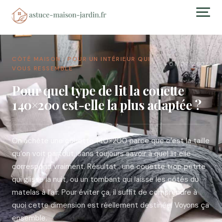
CÔTÉ MAISON : POUR UN INTÉRIEUR QUI
01/07/2026
→
VOUS RESSEMBLE
Pour quel type de lit la couette
140×200 est-elle la plus adaptée ?
On achète une couette 140×200 parce que c’est la taille
qu’on voit partout, sans toujours savoir à quel lit elle
correspond vraiment. Résultat : une couette trop petite
qui glisse la nuit, ou un tombant qui laisse les côtés du
matelas à l’air. Pour éviter ça, il suffit de comprendre à
quoi cette dimension est réellement destinée. Voyons ça
ensemble.