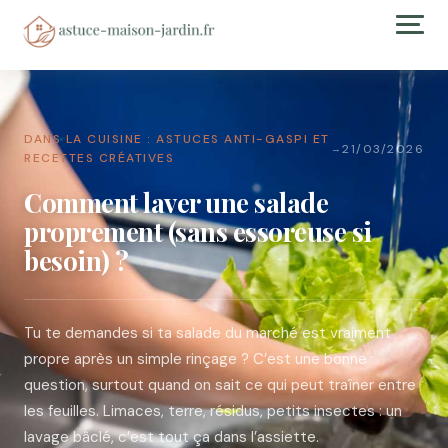
DANS LA CUISINE : ASTUCES ANTI-GASPI ET
21/03/2026
→
RECETTES CRÉATIVES
Comment laver une salade
proprement (sans essoreuse si
besoin) ?
Tu te demandes si ta salade du marché est vraiment
propre après un simple rinçage ? C’est une bonne
question, surtout quand on sait ce qui peut traîner entre
les feuilles. Limaces, terre, résidus, petits insectes : un
lavage bâclé, c’est tout ça dans l’assiette.