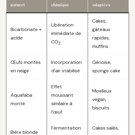
naturel
chimique
adaptées
Cakes,
Libération
Bicarbonate +
gâteaux
immédiate de
acide
rapides,
CO
2
muffins
Œufs montés
Incorporation
Génoise,
en neige
d’air stabilisé
sponge cake
Effet
Moelleux
Aquafaba
moussant
vegan,
monté
similaire à
biscuits
l’œuf
Fermentation
Cakes salés,
Bière blonde