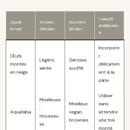
Conseil
Agent
Texture
Recettes
d’utilisatio
levant
obtenue
idéales
n
Incorpore
Œufs
r
Légère,
Génoise,
montés
délicatem
aérée
soufflé
en neige
ent à la
pâte
Utiliser
Moelleuse
Moelleux
sans
,
Aquafaba
vegan,
attendre
mousseu
brownies
une fois
se
monté