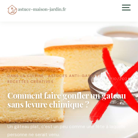
DANS LA CUISINE : ASTUCES ANTI-GASPI ET
17/10/2025
→
RECETTES CRÉATIVES
Comment faire gonfler un gateau
sans levure chimique ?
Un gâteau plat, c’est un peu comme une fête à laquelle
personne ne serait venu.