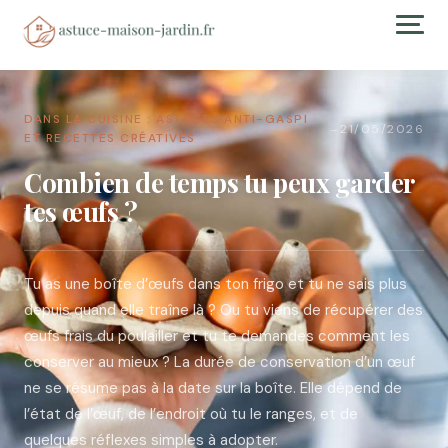
DANS LA CUISINE : ASTUCES ANTI-GASPI
21/05/2026
→
ET RECETTES CRÉATIVES
Combien de temps tu peux garder
tes œufs ?
Tu as une boîte d’œufs dans ton frigo et tu ne sais plus
depuis quand elle traîne là ? Ou tu viens de récupérer des
œufs frais du poulailler et tu te demandes comment les
conserver au mieux ? La durée de conservation d’un œuf
ne se résume pas à la date sur la boîte. Elle dépend de
l’état de l’œuf, de l’endroit où tu le ranges, et de
quelques réflexes simples à adopter.