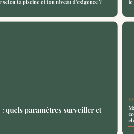
ir selon ta piscine et ton niveau d’exigence ?
le
JU
Ma
 : quels paramètres surveiller et
co
cl