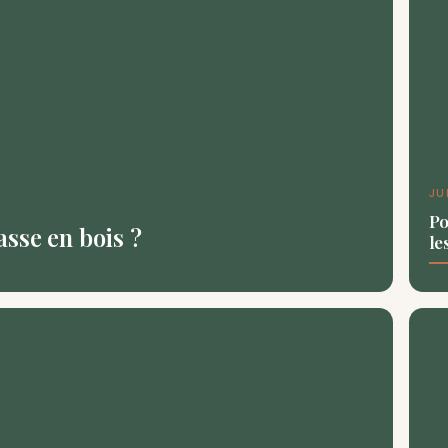
JU
Po
sse en bois ?
le