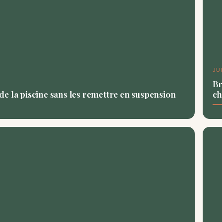
JU
Br
e la piscine sans les remettre en suspension
ch