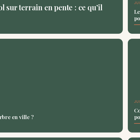
JU
l sur terrain en pente : ce qu’il
Le
po
JU
Co
bre en ville ?
po