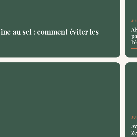
JU
Al
ine au sel : comment éviter les
po
l’
JU
Av
Ze