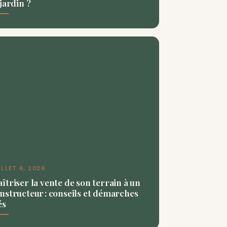
 jardin ?
ILLET 6, 2026
îtriser la vente de son terrain à un
nstructeur : conseils et démarches
és